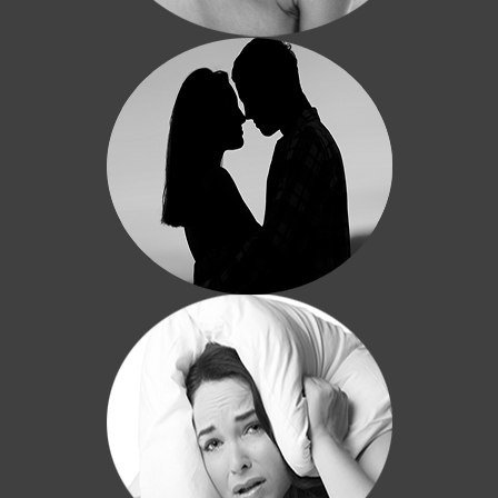
Hypnose et Couple
Problème de couple, d'ordre sexuel.
Certaines techniques hypnotiques
permettent de remédier à des
dysfonctionnements sexuels
Hypnose et Sommeil
Troubles du sommeil. L'insomnie
provoquant le manque de sommeil ...
L'hypnose est une thérapie très efficace
pour les troubles du sommeil