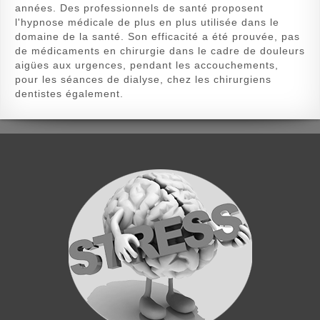
années. Des professionnels de santé proposent
l'hypnose médicale de plus en plus utilisée dans le
domaine de la santé. Son efficacité a été prouvée, pas
de médicaments en chirurgie dans le cadre de douleurs
aigües aux urgences, pendant les accouchements,
pour les séances de dialyse, chez les chirurgiens
dentistes également.
Hypnose et Stress
Stress, angoisse, tension… Contre les
pressions du quotidien, l'hypnose s'avère
être un outil redoutable