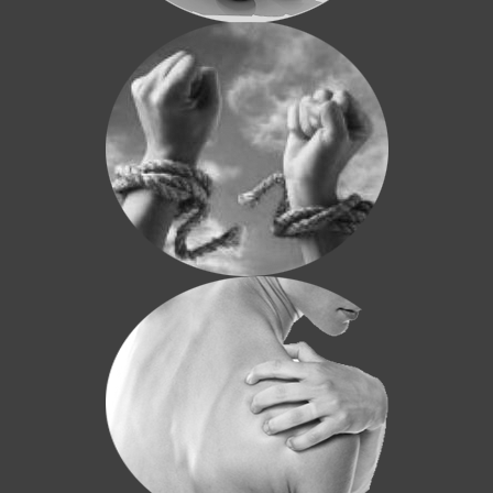
Hypnose et Addictions
Découvrez comment régler toutes vos
addictions, au tabac, à l'alcool, aux
drogues, au jeu... Par l'hypnose
Hypnose et Douleurs
L'hypnose est validée par de nombreuses
études qui montrent que les suggestions
peuvent modifier et réduire la perception
de la douleur